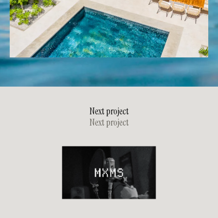
N
e
x
t
p
r
o
j
e
c
t