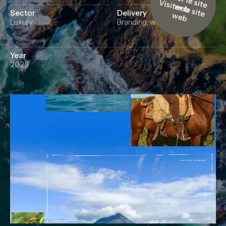
l
e
s
i
t
e
w
e
b
Sector
Delivery
Luxury
Branding, website
Year
2025