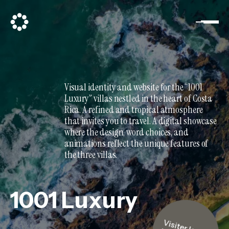
V
i
s
u
a
l
i
d
e
n
t
i
t
y
a
n
d
w
e
b
s
i
t
e
f
o
r
t
h
e
“
1
0
0
1
L
u
x
u
r
y
”
v
i
l
l
a
s
n
e
s
t
l
e
d
i
n
t
h
e
h
e
a
r
t
o
f
C
o
s
t
a
R
i
c
a
.
A
r
e
f
i
n
e
d
a
n
d
t
r
o
p
i
c
a
l
a
t
m
o
s
p
h
e
r
e
t
h
a
t
i
n
v
i
t
e
s
y
o
u
t
o
t
r
a
v
e
l
.
A
d
i
g
i
t
a
l
s
h
o
w
c
a
s
e
w
h
e
r
e
t
h
e
d
e
s
i
g
n
,
w
o
r
d
c
h
o
i
c
e
s
,
a
n
d
a
n
i
m
a
t
i
o
n
s
r
e
f
l
e
c
t
t
h
e
u
n
i
q
u
e
f
e
a
t
u
r
e
s
o
f
t
h
e
t
h
r
e
e
v
i
l
l
a
s
.
1
0
0
1
L
u
x
u
r
y
V
i
s
i
t
e
r